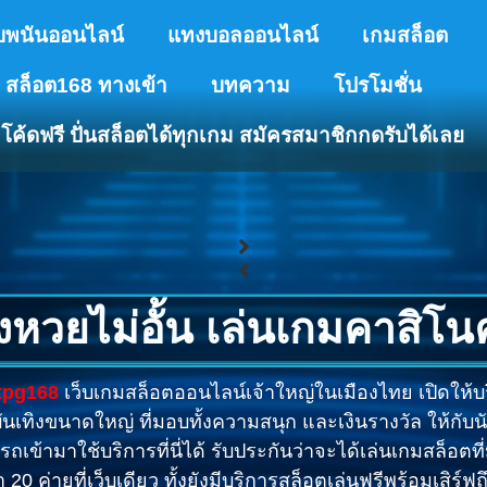
็บพนันออนไลน์
แทงบอลออนไลน์
เกมสล็อต
สล็อต168 ทางเข้า
บทความ
โปรโมชั่น
โค้ดฟรี ปั่นสล็อตได้ทุกเกม สมัครสมาชิกกดรับได้เลย
ทงหวยไม่อั้น เล่นเกมคาสิโ
tpg168
เว็บเกมสล็อตออนไลน์เจ้าใหญ่ในเมืองไทย เปิดให้บ
ันเทิงขนาดใหญ่ ที่มอบทั้งความสนุก และเงินรางวัล ให้กับนั
ข้ามาใช้บริการที่นี่ได้ รับประกันว่าจะได้เล่นเกมสล็อตท
0 ค่ายที่เว็บเดียว ทั้งยังมีบริการสล็อตเล่นฟรีพร้อมเสิร์ฟ