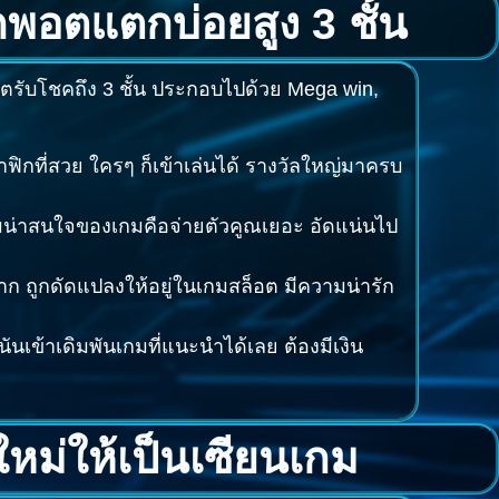
กพอตแตกบ่อยสูง 3 ชั้น
อนโตรับโชคถึง 3 ชั้น ประกอบไปด้วย Mega win,
ราฟิกที่สวย ใครๆ ก็เข้าเล่นได้ รางวัลใหญ่มาครบ
่าสนใจของเกมคือจ่ายตัวคูณเยอะ อัดแน่นไป
ก ถูกดัดแปลงให้อยู่ในเกมสล็อต มีความน่ารัก
นันเข้าเดิมพันเกมที่แนะนำได้เลย ต้องมีเงิน
ใหม่ให้เป็นเซียนเกม