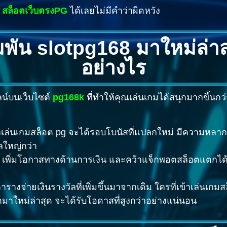
่
สล็อตเว็บตรงPG
ได้เลยไม่มีคำว่าผิดหวัง
พัน slotpg168 มาใหม่ล่าส
อย่างไร
น์บนเว็บไซต์
pg168k
ที่ทำให้คุณเล่นเกมได้สนุกมากขึ้นกว
ข้าเล่นเกมสล็อต pg จะได้รอบโบนัสที่แปลกใหม่ มีความหล
ใหญ่กว่า
้น เพิ่มโอกาสทางด้านการเงิน และคว้าแจ็กพอตสล็อตแตกได้ง
จ่ายเงินรางวัลที่เพิ่มขึ้นมาจากเดิม ใครที่เข้าเล่นเกมสล็อ
็อตมาใหม่ล่าสุด จะได้รับโอดาสที่สูงกว่าอย่างแน่นอน