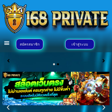
เว็บพนันออนไลน์
แทงบอลออนไลน์
สล็อต168 ทางเข้า
โปรโมชั่น
แจกโค้ดฟรี ปั่นสล็อตได้ทุกเกม สมัครสมาชิกกดรับได้เลย
สมัครสมาชิก
เข้าสู่ระบบ