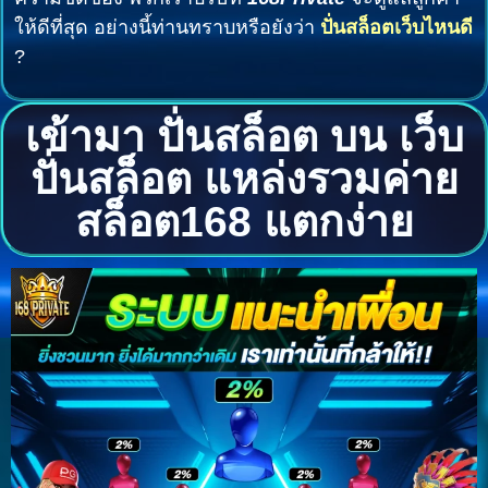
ให้ดีที่สุด อย่างนี้ท่านทราบหรือยังว่า
ปั่นสล็อตเว็บไหนดี
?
เข้ามา ปั่นสล็อต บน เว็บ
ปั่นสล็อต แหล่งรวมค่าย
สล็อต168 แตกง่าย