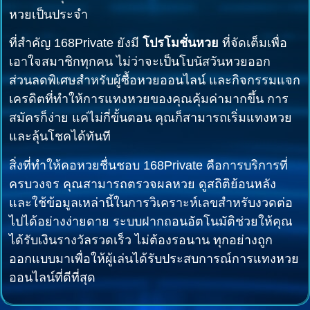
หวยเป็นประจำ
ที่สำคัญ 168Private ยังมี
โปรโมชั่นหวย
ที่จัดเต็มเพื่อ
เอาใจสมาชิกทุกคน ไม่ว่าจะเป็นโบนัสวันหวยออก
ส่วนลดพิเศษสำหรับผู้ซื้อหวยออนไลน์ และกิจกรรมแจก
เครดิตที่ทำให้การแทงหวยของคุณคุ้มค่ามากขึ้น การ
สมัครก็ง่าย แค่ไม่กี่ขั้นตอน คุณก็สามารถเริ่มแทงหวย
และลุ้นโชคได้ทันที
สิ่งที่ทำให้คอหวยชื่นชอบ 168Private คือการบริการที่
ครบวงจร คุณสามารถตรวจผลหวย ดูสถิติย้อนหลัง
และใช้ข้อมูลเหล่านี้ในการวิเคราะห์เลขสำหรับงวดต่อ
ไปได้อย่างง่ายดาย ระบบฝากถอนอัตโนมัติช่วยให้คุณ
ได้รับเงินรางวัลรวดเร็ว ไม่ต้องรอนาน ทุกอย่างถูก
ออกแบบมาเพื่อให้ผู้เล่นได้รับประสบการณ์การแทงหวย
ออนไลน์ที่ดีที่สุด