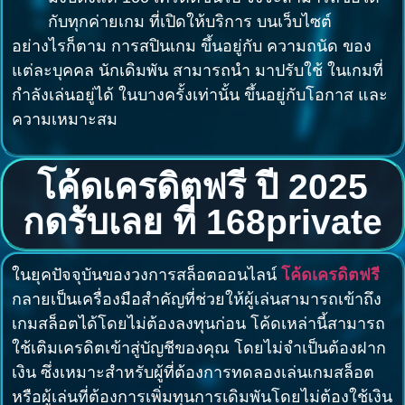
กับทุกค่ายเกม ที่เปิดให้บริการ บนเว็บไซต์
อย่างไรก็ตาม การสปินเกม ขึ้นอยู่กับ ความถนัด ของ
แต่ละบุคคล นักเดิมพัน สามารถนำ มาปรับใช้ ในเกมที่
กำลังเล่นอยู่ได้ ในบางครั้งเท่านั้น ขึ้นอยู่กับโอกาส และ
ความเหมาะสม
โค้ดเครดิตฟรี ปี 2025
กดรับเลย ที่ 168private
ในยุคปัจจุบันของวงการสล็อตออนไลน์
โค้ดเครดิตฟรี
กลายเป็นเครื่องมือสำคัญที่ช่วยให้ผู้เล่นสามารถเข้าถึง
เกมสล็อตได้โดยไม่ต้องลงทุนก่อน โค้ดเหล่านี้สามารถ
ใช้เติมเครดิตเข้าสู่บัญชีของคุณ โดยไม่จำเป็นต้องฝาก
เงิน ซึ่งเหมาะสำหรับผู้ที่ต้องการทดลองเล่นเกมสล็อต
หรือผู้เล่นที่ต้องการเพิ่มทุนการเดิมพันโดยไม่ต้องใช้เงิน