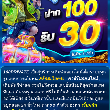
168PRIVATE
เป็นผู้บริการเดิมพันออนไลน์เต็มระบบทุก
รูปแบบการเดิมพัน
สล็อตเว็บตรง
,
คาสิโนออนไลน์
,
เดิมพันกีฬาสด รวมไปถึงหวย เลขอั้นน้อยที่สุดจ่ายแพง
ที่สุด สมัครทรูวอลเลท ฟรีไม่มีขั้นต่ำ ฝากถอนด้วยระบบ
ออโต้เพียง 3 วินาทีเท่านั้น และมีแอตมินใจดีคอยดูแล
อยู่ตลอด 24 ชั่วโมง หากคุณกำลังมองหา
เว็บพนัน