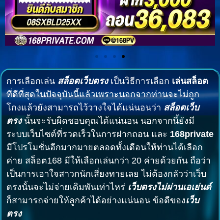
การเลือกเล่น
สล็อตเว็บตรง
เป็นวิธีการเลือก
เล่นสล็อต
ที่ดีที่สุดในปัจจุบันนี้แล้วเพราะนอกจากท่านจะไม่ถูก
โกงแล้วยังสามารถไว้วางใจได้แน่นอนว่า
สล็อตเว็บ
ตรง
นั้นจะรับผิดชอบคุณได้แน่นอน นอกจากนี้ยังมี
ระบบเว็บไซต์ที่รวดเร็วในการฝากถอน และ
168private
มีโปรโมชั่นอีกมากมายตลอดทั้งเดือนให้ท่านได้เลือก
ค่าย สล็อต168 มีให้เลือกเล่นกว่า 20 ค่ายด้วยกัน ถือว่า
เป็นการเอาใจสาวกนักเสี่ยงทายเลย ไม่ต้องกลัวว่าเว็บ
ตรงนั้นจะไม่จ่ายเดิมพันเท่าไหร่
เว็บตรงไม่ผ่านเอเย่นต์
ก็สามารถจ่ายให้ลูกค้าได้อย่างแน่นอน ข้อดีของ
เว็บ
ตรง