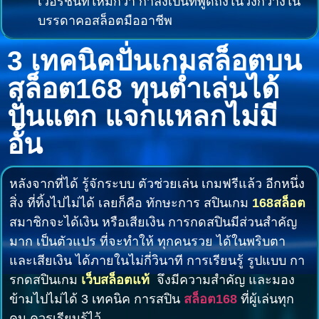
เวอร์ชันที่ใหม่กว่า กำลังเป็นที่พูดถึงในวงกว้างใน
บรรดาคอสล็อตมืออาชีพ
3 เทคนิคปั่นเกมสล็อตบน
สล็อต168 ทุนต่ำเล่นได้
ปั่นแตก แจกแหลกไม่มี
อั้น
หลังจากที่ได้ รู้จักระบบ ตัวช่วยเล่น เกมฟรีแล้ว อีกหนึ่ง
สิ่ง ที่ทิ้งไปไม่ได้ เลยก็คือ ทักษะการ สปินเกม
168สล็อต
สมาชิกจะได้เงิน หรือเสียเงิน การกดสปินมีส่วนสำคัญ
มาก เป็นตัวแปร ที่จะทำให้ ทุกคนรวย ได้ในพริบตา
และเสียเงิน ได้ภายในไม่กี่วินาที การเรียนรู้ รูปแบบ กา
รกดสปินเกม
เว็บสล็อตแท้
จึงมีความสำคัญ และมอง
ข้ามไปไม่ได้ 3 เทคนิค การสปิน
สล็อต168
ที่ผู้เล่นทุก
คน ควรเรียนรู้ไว้