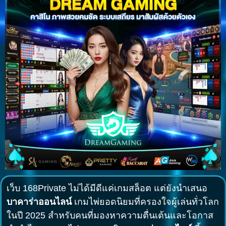
เว็บ
168Private
ไม่ได้มีดีแค่เกมสล็อต แต่ยังนำเสนอ
บาคาร่าออนไลน์
เกมไพ่ยอดนิยมที่ครองใจผู้เล่นทั่วโลก
ในปี
2025
สำหรับคนที่มองหาความตื่นเต้นและโอกาส