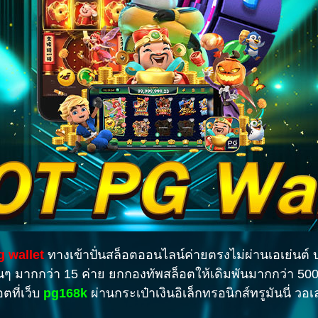
g wallet
ทางเข้าปั่นสล็อตออนไลน์ค่ายตรงไม่ผ่านเอเย่นต
อื่นๆ มากกว่า 15 ค่าย ยกกองทัพสล็อตให้เดิมพันมากกว่า 5
ตที่เว็บ
pg168k
ผ่านกระเป๋าเงินอิเล็กทรอนิกส์ทรูมันนี่