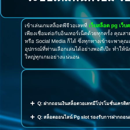
เข้าเล่นเกมสล็อตพีจีวอเลทที่
เว็บสล็อต pg เว็บ
เพียงเชื่อมต่อกับอินเทอร์เน็ตด้วยทุกครั้ง ค
หรือ Social Media ก็ได้ ซึ่งทุกทางเข้าจะพาคุณ
อุปกรณ์ที่ท่านเลือกเล่นได้อย่างพอดีเป๊ะ ทำให้นั
ใหญ่ทุกเกมอย่างแน่นอน
Q: ฝากถอนเงินสล็อตวอเลทมีโปรโมชั่นเครดิต
Q: สล็อตออนไลน์ Pg slot รองรับการฝากถอนเ