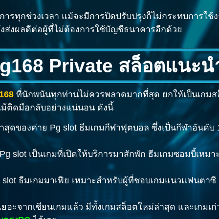
ริการทุกช่วงเวลา แม้จะมีการปิดปรับปรุงก็ไม่กระทบการใช้
ส่งผลดีต่อผู้ที่ไม่ต้องการใช้บัญชีธนาคารอีกด้วย
tpg168 Private สล็อตแนะน
g168
ที่นักพนันทุกท่านไม่ควรพลาดมากที่สุด ยกให้เป็นเกมสล
ม้ติดมือกลับอย่างแน่นอน ดังนี้
ุดของค่าย Pg slot ธีมเกมกีฬาฟุตบอล ซึ่งเป็นกีฬาอันดับ 
 slot เป็นเกมที่เปิดให้บริการมาสักพัก ธีมเกมซอมบี้เหมา
t ธีมเกมมาเฟีย เหมาะสำหรับผู้ที่ชอบเกมแนวแฟนตาซี ต่อสู
ยอะจากเซียนเกมแล้ว มีทั้งเกมสล็อตใหม่ล่าสุด และเกมเก่