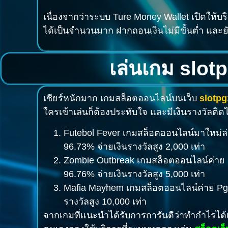
เนื่องจากว่าระบบ Ture Money Wallet เปิดให้บ
ได้เป็นจำนวนมาก ฝากถอนเงินไม่มีขั้นต่ำ และยัง
เล่นเกม slo
เชียร์หนักมาก เกมสล็อตออนไลน์บนเว็บ
slotp
ใครเข้าเล่นก็ต้องประทับใจ และมีเงินรางวัลติดไ
Futebol Fever เกมสล็อตออนไลน์มาใหม่ล่าส
96.73% จ่ายเงินรางวัลสูง 2,000 เท่า
Zombie Outbreak เกมสล็อตออนไลน์ค่าย Pg
96.76% จ่ายเงินรางวัลสูง 5,000 เท่า
Mafia Mayhem เกมสล็อตออนไลน์ค่าย Pg slo
รางวัลสูง 10,000 เท่า
จากเกมที่แนะนำได้รับการการันตีว่าทำกำไรได้เ