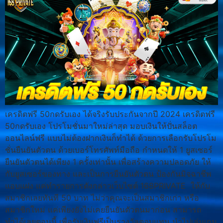
เครดิตฟรี 50กดรับเอง ได้จริงรับประกันจากปี 2024 เครดิตฟรี
50กดรับเอง โปรโมชั่นมาใหม่ล่าสุด มอบเงินให้ปั่นสล็อต
ออนไลน์ฟรี แบบไม่ต้องฝากเงินก็ทำได้ ด้วยการเลือกรับโปรโม
ชั่นยืนยันตัวตน ด้วยเบอร์โทรศัพท์มือถือ กำหนดให้ 1 ยูสเซอร์
ยืนยันตัวตนได้เพียง 1 ครั้งเท่านั้น เพื่อสร้างความปลอดภัย ให้
กับยูสเซอร์ของทาง และเป็นการยืนยันตัวตน ป้องกันมิจฉาชีพ
แอบแฝง แค่ทำรายการดังกล่าวเว็บไซต์ 168PRIVATE ให้กับ
สมาชิกเลยทันที 50 บาท ไม่ว่าคุณจะเป็นสมาชิกเก่า หรือ
สมาชิกใหม่ แค่เพียงยังไม่เคยยืนยันตัวตนมาก่อน สามารถ
ทำได้เลยตอนนี้ เพื่อรับเงินฟรีเป็นรางวัลตอบแทน นำไปเล่นเกม