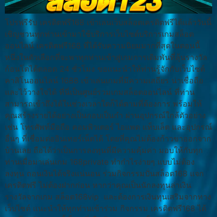
โปรฟรีรับ เครดิตฟรี168 เข้าเล่นเว็บสล็อตเครดิตฟรีได้แล้ววันนี้
เชิญชวนทุกท่านเข้ามาใช้บริการเว็บไซต์บริการเกมสล็อต
ออนไลน์ เครดิตฟรี168 ที่ได้รับความนิยมมากที่สุดในตอนนี้
หนึ่งในตัวเลือกที่จะพาทุกท่านเข้าสู่เกมการเดิมพันที่ลุ้นรางวัล
ก้อนโตได้ตลอด 24 ชั่วโมง ขอแนะนำให้ท่านรู้จักกับเว็บไซต์
คาสิโนออนไลน์ 1688 เข้าเล่นเกมที่มีความเสถียร น่าเชื่อถือ
และไว้วางใจได้ ที่นี่เป็นศูนย์รวมเกมสล็อตออนไลน์ ที่ท่าน
สามารถเข้าถึงได้ในช่วงเวลาใดก็ได้ตามที่ต้องการ พร้อมให้
คุณสร้างรายได้อย่างเป็นกอบเป็นกำ ผ่านอุปกรณ์ใกล้ตัวอย่าง
เช่น โทรศัพท์มือถือ คอมพิวเตอร์ ไอแพด แท็บเล็ต และอุปกรณ์
อื่นๆ ที่เชื่อมต่ออินเทอร์เน็ตได้ โดยที่คุณไม่ต้องก้าวขาออกจาก
บ้านเลย ถือได้ว่าเป็นการลงทุนที่มีความคุ้มค่า มอบให้กับทุก
ท่านเมื่อมาเล่นเกม 168private ทำกำไรง่ายๆ แบบไม่ต้อง
ลงทุน ถอนเงินได้จริงแน่นอน ร่วมกิจกรรมปั่นสล็อต168 แจก
เครดิตฟรี ไม่ต้องฝากก่อน หากว่าคุณเป็นนักลงทุนล่าเงิน
รางวัลจากเกม สล็อต168vip และต้องการเงินทุนเสริมจากทาง
เว็บไซต์ แนะนำให้ทุกท่านเข้าร่วม กิจกรรม เครดิตฟรี168 ได้