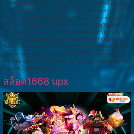
อย่างไรก็ตามเพื่อให้ท่านเข้าถึงบริการต่างๆ ได้ง่ายขึ้น มาดูกัน
ดีกว่าว่าที่ 168upx มีอะไรที่พิเศษบ้างที่ 168private เข้าใช้
บริการ upx1688 จะได้รับสิทธิพิเศษอะไรบ้าง? สำหรับผู้ที่เข้า
ใช้บริการกับเว็บไซต์ข 1688upx ท่านจะได้รับสิทธิพิเศษที่
หลากหลาย มีโปรโมชั่น กิจกรรม และเครดิตฟรีรองรับอย่าง
มากมาย ไม่ว่าคุณจะเป็นสมาชิกเก่า หรือ สมาชิกหน้าใหม่
รับรองว่าจะประทับใจ และชื่นชอบกับรางวัลที่เรามอบให้อย่าง
แน่นอน อย่างแรกเลยคุณจะได้รับสิทธิ์ใช้บริการเกมสล็อตฟรี
ตลอดชีพ เมื่อเข้ามาใช้บริการกับเรา คุณเข้าเดิมพันเกมได้ทุก
ค่าย และไม่ต้องต่อสัญญา […]
สล็อต1668 upx