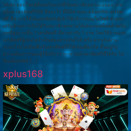
ได้เลย ตอบโจทย์ตั้งแต่วันแรกที่เป็นสมาชิกอย่างแน่นอน เกม
สล็อต เครดิตฟรี168 คืออะไร ที่นี่มีคำตอบ สล็อต168 เครดิต
ฟรี คือ การให้เงินเครดิตกับผู้เข้าใช้บริการบนเว็บไซต์ ช่วยส่ง
เสริมด้านการเงินให้กับสมาชิกทุกท่านได้เล่นเกมสล็อตด้วยเงิน
บทที่สูงมากขึ้น 1 เครดิตฟรี มีค่าเท่ากับ 1 บาท โดยวิธีการแจก
เครดิตฟรีผู้เล่นไม่จำเป็นต้องฝากเงินก็ได้ หรือ ฝากเงินผ่าน
ระบบโปรโมชั่นเพื่อรับเครดิตฟรีก็ได้เช่นเดียวกัน ขึ้นอยู่กับ
ความต้องการของผู้ใช้บริการ ทุกท่านนำเครดิตฟรีที่ได้รับ ไป
ปั่นสล็อต168 […]
xplus168