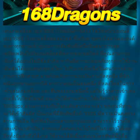
เล่นเกมสล็อต upx1688 เว็บพนันค่ายตรง ไม่ใช่หน้าเอเย่นต์
upx1688 เว็บเกมสล็อตออนไลน์ ขึ้นกับค่ายตรงไม่ผ่านเอเย่นต์
จะพาทุกท่านเข้าสู่เกมการเดิมพันที่เหนือจินตนาการสุด
เพลิดเพลินไปกับเกมสล็อตที่หลากหลายสไตล์ ที่คุณสามารถ
เลือกได้อย่างไม่มีข้อจำกัด การันตีความปลอดภัยทุกการใช้งาน
เดิมพันได้แบบสนุกสุดเหวี่ยง ไปกับเกมที่เหนือจินตนาการด้วย
งานกราฟิกสวยๆ มาพร้อมกับการมอบเงินรางวัลสุดปัง ที่นัก
พนันทุกท่านอยากได้ หากว่าคุณเป็นคนหนึ่ง ที่หลงใหลในการ
เข้าเล่นเกมสล็อต และชื่นชอบเกมชนิดนี้ แต่ไม่รู้ว่าควรเข้าเล่น
เกมที่เว็บไซต์ไหนดี แนะนำให้ท่านเข้ามาใช้บริการที่นี่
1688upx ผ่านการรองรับในระดับสากลมาแล้ว ทุกเกมที่ท่าน
จะได้เข้าสัมผัส เป็นเกมที่มีลิขสิทธิ์แท้ 100% มีความมั่นคงทาง
ด้านการเงิน ฟังก์ชันในเกมครบทุกรูปแบบ สามารถไว้วางใจ
และเข้ามาทำเงิน จากเกมทั้งหมดบนเว็บไซต์ในระยาวได้เลย
อีกทั้งยังเข้าถึงได้ง่าย ใช้งานได้ดีเมื่อเล่นบนโทรศัพท์มือถือ