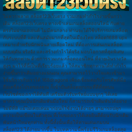
ไม่ควรพลาด สล็อต123เว็บตรง รวมเกมทำกำไรง่ายขึ้นกว่า
เดิม สล็อต123เว็บตรง ทางเข้าเล่นเกมสล็อตออนไลน์ กับค่าย
ตรงไม่ผ่านเอเย่นต์ ไม่มีคนกลาง ท่านจะได้ใช้บริการเกมสล็อต
กับระบบที่ดี และทันสมัยมากที่สุดในเมืองไทย สล็อต1688 upx
เหมาะสำหรับนักพนันสายเลือดใหม่ ที่ต้องการเล่นเกมสล็อต
แบบดุดัน จริงจัง และสร้างกำไรได้จริง มอบโอกาสที่สุดพิเศษ
ให้กับทุกท่าน ด้วยการรวมเกมสล็อตออนไลน์ ที่จ่ายเงินรางวัล
สูงๆ มาไว้ที่นี่เป็นที่เรียบร้อยแล้ว ให้สมาชิกทุกท่านได้ทำกำไร
ง่ายขึ้นกว่าเดิมอย่างแน่นอน คุณสามารถไว้วางใจและเข้ามา
ใช้บริการกับเราได้ 168dragons เพียงเชื่อมต่อกับโทรศัพท์มือ
ถือเครื่องโปรดของคุณ ก็เข้าปั่นสล็อตทุกเกมที่ดีที่สุดบน
เว็บไซต์ของเราได้ทันที เตรียมตัวรับทรัพย์แบบจุกๆ ได้เลย
หากว่าคุณเป็นนักเดิมพันมือใหม่ ก็สามารถเข้าเดิมพันได้อย่าง
ไม่มีที่ติ แม้ไม่เคยเล่นมาก่อนก็ใช้งานได้ง่ายๆ สามารถปลุก
ความเป็นเซียนในตัวคุณ ที่เว็บของเราได้เลยยินดีต้อนรับนักเดิม
พันหน้าใหม่ทุกท่าน ทั้งนี้ทั้งนั้นเพื่อให้ท่านเล่นเกมบน
สล็อต123 ได้ง่ายมากขึ้น ในบทความนี้พร้อมรีวิวเกมสล็อตสุด