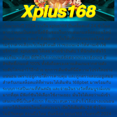
เว็บมาแรงปี 2024 วางใจ xplus168 ปั่นสล็อตแท้ 24 ชั่วโมง
หากว่าคุณเป็นคนหนึ่งที่ชื่นชอบในการเล่นเกมสล็อตออนไลน์
เป็นอย่างมาก และกำลังมองหาเว็บให้บริการเกมออนไลน์ แต่
ไม่รู้ว่าควรเลือกเว็บไซต์ไหนดี เราขอแนะนำให้ท่านเข้าใช้
บริการที่ xplus168 ได้เลย ทางเข้าอันดับ 1 ที่นักเดิมพันไว้
วางใจมากที่สุด ที่นี่ให้บริการเกมสล็อตจากเกราะอังกฤษ มี
ลิขสิทธิ์เกมแท้ 100% ทั้งยังถือครองลายเส้นเกมจากค่ายดัง
ระดับโลกเอาไว้อีกด้วย ทุกการเดิมพันที่นี่มีความโปร่งใสอย่าง
แน่นอน เพราะอยู่ภายใต้การควบคุม และถูกตรวจสอบอยู่เสมอ
สำหรับเกมสล็อตแท้ที่ท่านจะได้เดิมพัน 168pbet มาพร้อมกับ
ระบบการสปินเกมที่ทันสมัย และจ่ายเงินรางวัลที่สมบูรณ์แบบ
มากที่สุด มีฟังก์ชันให้เลือกใช้งานเยอะ มั่นใจได้เลยว่าแม้เข้า
เล่นเกมที่นี่เป็นครั้งแรก ก็จะประสบความสำเร็จได้อย่างแน่นอน
อยากได้เงินตอนไหนก็แค่แวะมา เปิดให้เดิมพัน 24 ชั่วโมง
ไม่มีวันหยุด สอนมือใหม่ ปั่นสล็อต xplus168 เว็บตรงปี 2024