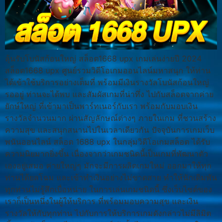
ลุ้นรับโบนัสก้อนใหญ่ สล็อต1668 upx เกมเล่นง่ายปี 2024
สล็อต1668 upx ศูนย์รวมวิดีโอเกมออนไลน์มหาสนุก ให้ท่าน
ได้เข้าใช้บริการอย่างเต็มที่ พร้อมมีเงินรางวัลโบนัสก้อนใหญ่
รออยู่ ท่านจะได้พบ และสัมผัสเกมที่น่าทึ่ง ไปกับสล็อตจากค่าย
ยักษ์ใหญ่ ที่เข้ามาเป็นพาร์ทเนอร์กับเรา พร้อมกับมอบเงิน
รางวัลจำนวนมาก ผ่านสัญลักษณ์ต่างๆ ภายในเกม ที่ชวนสร้าง
ความสุข และสนุกสนานไปในเวลาเดียวกัน ปัจจุบันการเกมเว็บ
พนันออนไลน์ สล็อต 1688 upx ในกลุ่มวิดีโอเกมสล็อต ได้รับ
ความนิยมากยิ่งขึ้น เนื่องจากว่าเกมชนิดนี้เป็นเกมที่พัฒนาตัว
เองอยู่เสมอ ค่ายใหญ่ๆ มักจะมีการผลิตเกมใหม่ ออกมาให้ทุก
ท่านได้ยลโฉม และเข้าทำเงินอย่างไม่ขาดสาย ทำให้นักเดิมพัน
ทุกท่านไม่รู้สึกเบื่อหน่าย ในการเล่นเกมชนิดนี้ ซึ่งเว็บไซต์ของ
เราก็เป็นหนึ่งในผู้ให้บริการ ที่พร้อมมอบความสุข และเงิน
รางวัลให้กับทุกท่าน ไปกับการให้บริการเกมดังกล่าวไม่มีลิมิต