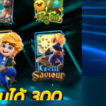
สายประหยัดที่ต้องการต่อยอดทุนโดยไม่ต้องควักเงิน