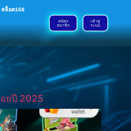
สล็อต168
สมัคร
เข้าสู่
สมาชิก
ระบบ
้อยปี 2025