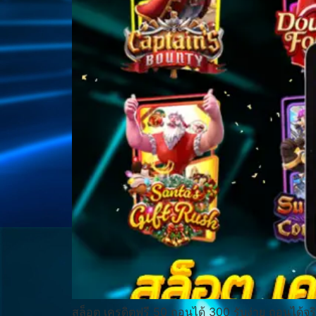
สล็อต เครดิตฟรี 50 ถอนได้ 300 รับง่าย ถอนได้จริ