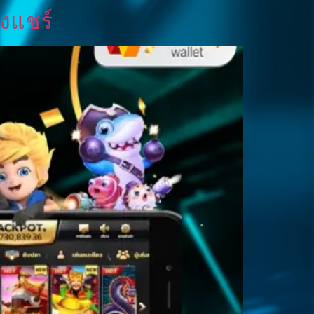
องแชร์