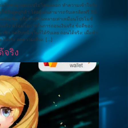
้ได้ประโยชน์สูงสุดแบบไม่โดนหลอก ทำความเข้าใจกับ
ช้ดึงดูดลูกค้า โดยผู้เล่นสามารถรับเครดิตฟรี 50
งินเพิ่ม หรือทำเทิร์นหลายเท่าเหมือนโปรโมชั่
รเล่นจริง พร้อมโอกาสในการถอนเงินจริง ข้อดีของ
มาชิก กดรับหน้าเว็บก็ได้รับเลย ถอนได้จริง: เมื่อทำ
งินจริง ลดความเสี่ยง: […]
้จริง