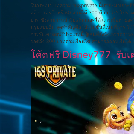
ในกระเป๋า บทความ 168private นี้เราจะมาเจาะลึกแบ
สล็อต เครดิตฟรี 50 ถอนได้ 300 คืออะไร? โปรโมชั
บาท ซึ่งสามารถนำไปเล่นสล็อตได้ และเมื่อทำยอดไ
นรูปแบบอื่น จุดสำคัญคือโปรโมชั่นนี้เน้นที่การ ใ
การรับเครดิตฟรีประเภทนี้ ผู้เล่นที่ยังลังเลว่าควรล
ยอดถึง 300 บาทตามเงื่อนไข สามารถถอนเงินได้ เห
โค้ดฟรี Disney777 รับเค