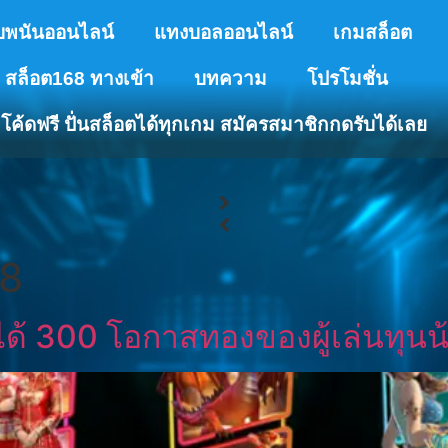
็บพนันออนไลน์
แทงบอลออนไลน์
เกมสล็อต
สล็อต168 ทางเข้า
บทความ
โปรโมชั่น
โค้ดฟรี ปั่นสล็อตได้ทุกเกม สมัครสมาชิกกดรับได้เลย
68
ได้ 300 โอกาสทองของผู้เล่นทุนน