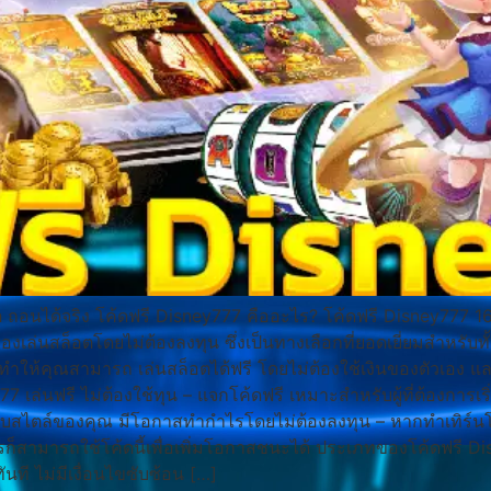
อต ถอนได้จริง โค้ดฟรี Disney777 คืออะไร? โค้ดฟรี Disney777 1
องเล่นสล็อตโดยไม่ต้องลงทุน ซึ่งเป็นทางเลือกที่ยอดเยี่ยมสำหรับทั้ง
 ทำให้คุณสามารถ เล่นสล็อตได้ฟรี โดยไม่ต้องใช้เงินของตัวเอ
7 เล่นฟรี ไม่ต้องใช้ทุน – แจกโค้ดฟรี เหมาะสำหรับผู้ที่ต้องการเ
ะกับสไตล์ของคุณ มีโอกาสทำกำไรโดยไม่ต้องลงทุน – หากทำเทิร์นโ
อโปรก็สามารถใช้โค้ดนี้เพื่อเพิ่มโอกาสชนะได้ ประเภทของโค้ดฟรี Di
ที ไม่มีเงื่อนไขซับซ้อน […]