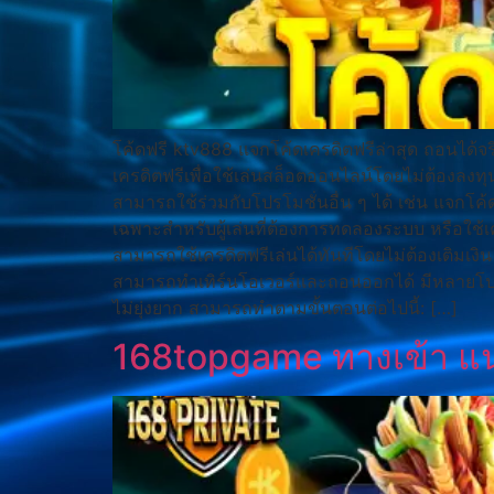
โค้ดฟรี ktv888 แจกโค้ดเครดิตฟรีล่าสุด ถอนได้จริง
เครดิตฟรีเพื่อใช้เล่นสล็อตออนไลน์โดยไม่ต้องลงทุ
สามารถใช้ร่วมกับโปรโมชั่นอื่น ๆ ได้ เช่น แจกโค
เฉพาะสำหรับผู้เล่นที่ต้องการทดลองระบบ หรือใช้เคร
สามารถใช้เครดิตฟรีเล่นได้ทันทีโดยไม่ต้องเติมเงิ
สามารถทำเทิร์นโอเวอร์และถอนออกได้ มีหลายโปรโมช
ไม่ยุ่งยาก สามารถทำตามขั้นตอนต่อไปนี้: […]
168topgame ทางเข้า แน