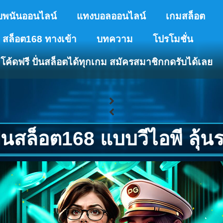
็บพนันออนไลน์
แทงบอลออนไลน์
เกมสล็อต
สล็อต168 ทางเข้า
บทความ
โปรโมชั่น
โค้ดฟรี ปั่นสล็อตได้ทุกเกม สมัครสมาชิกกดรับได้เลย
นสล็อต168 แบบวีไอพี ลุ้นร