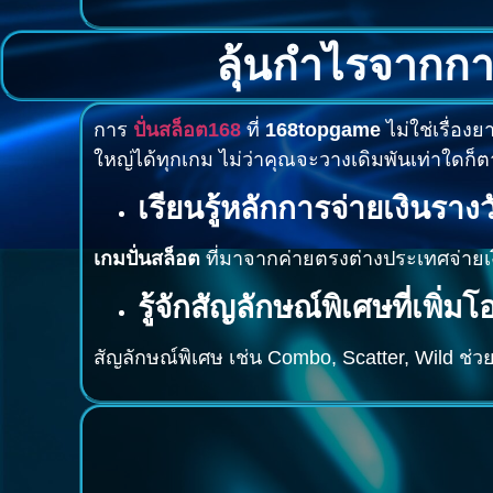
ลุ้นกำไรจากกา
การ
ปั่นสล็อต168
ที่
168topgame
ไม่ใช่เรื่อง
ใหญ่ได้ทุกเกม ไม่ว่าคุณจะวางเดิมพันเท่าใดก็
เรียนรู้หลักการจ่ายเงินรางว
เกมปั่นสล็อต
ที่มาจากค่ายตรงต่างประเทศจ่ายเงิ
รู้จักสัญลักษณ์พิเศษที่เพิ
สัญลักษณ์พิเศษ เช่น Combo, Scatter, Wild ช