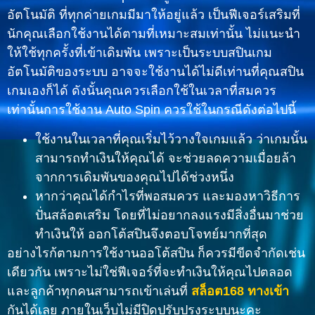
อัตโนมัติ ที่ทุกค่ายเกมมีมาให้อยู่แล้ว เป็นฟีเจอร์เสริมที่
นักคุณเลือกใช้งานได้ตามที่เหมาะสมเท่านั้น ไม่แนะนำ
ให้ใช้ทุกครั้งที่เข้าเดิมพัน เพราะเป็นระบบสปินเกม
อัตโนมัติของระบบ อาจจะใช้งานได้ไม่ดีเท่านที่คุณสปิน
เกมเองก็ได้ ดังนั้นคุณควรเลือกใช้ในเวลาที่สมควร
เท่านั้น
การใช้งาน Auto Spin ควรใช้ในกรณีดังต่อไปนี้
ใช้งานในเวลาที่คุณเริ่มไว้วางใจเกมแล้ว ว่าเกมนั้น
สามารถทำเงินให้คุณได้ จะช่วยลดความเมื่อยล้า
จากการเดิมพันของคุณไปได้ช่วงหนึ่ง
หากว่าคุณได้กำไรที่พอสมควร และมองหาวิธีการ
ปั่นสล้อตเสริม โดยที่ไม่อยากลงแรงมีสิ่งอื่นมาช่วย
ทำเงินให้ ออกโต้สปินจึงตอบโจทย์มากที่สุด
อย่างไรก้ตามการใช้งานออโต้สปิน ก็ควรมีขีดจำกัดเช่น
เดียวกัน เพราะไม่ใช่ฟีเจอร์ที่จะทำเงินให้คุณไปตลอด
และลูกค้าทุกคนสามารถเข้าเล่นที่
สล็อต168 ทางเข้า
กันได้เลย ภายในเว็บไม่มีปิดปรับปรุงระบบนะคะ