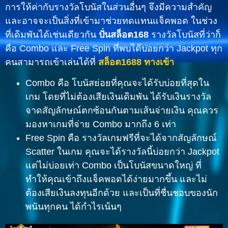
การให้ค่ากับรางวัลโบนัสในส่วนอื่นๆ จึงมีความสำคัญ
และอาจจะเป็นสิ่งที่เข้ามาช่วยทดแทนแจ็คพอต ในช่วง
ที่เดิมพันได้เช่นเดียวกัน
ปั่นสล็อต168
รางวัลโบนัสที่ว่าก็
คือ Combo และ Free Spin ที่พบได้บ่อยกว่า Jackpot ทุก
คนสามารถเข้าเล่นได้ที่
สล็อต1688 ทางเข้า
Combo คือ โบนัสย่อยที่คุณจะได้รับบ่อยที่สุดใน
เกม โดยที่ไม่ต้องเสียเงินเดิมพัน ได้รับเงินรางวัล
จาดสัญลักษณ์ตกซ้อนกันตามเส้นจ่ายเงิน คุณควร
มองหาเกมที่จ่าย Combo มากถึง 6 เท่า
Free Spin คือ รางวัลเกมฟรีที่จะได้จากสัญลักษณ์
Scatter ในเกม คุณจะได้รางวัลนี้บ่อยกว่า Jackpot
แต่ไม่บ่อยเท่า Combo เป็นโบนัสขนาดใหญ่ ที่
ทำให้คุณเข้าถึงแจ็คพอตได้ง่ายมากขึ้น และไม่
ต้องเสียเงินลงทุนอีกด้วย และเป็นที่ชื่นชอบของนัก
พนันทุกคน ได้กำไรเน้นๆ