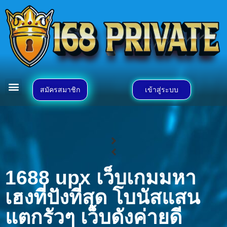
เว็บพนันออนไลน์
แทงบอลออนไลน์
สล็อต168 ทางเข้า
โปรโมชั่น
แจกโค้ดฟรี ปั่นสล็อตได้ทุกเกม สมัครสมาชิกกดรับได้เลย
สมัครสมาชิก
เข้าสู่ระบบ
1688 upx เว็บเกมมหา
เฮงที่ปังที่สุด โบนัสแสน
แตกรัวๆ เว็บดังค่ายดี