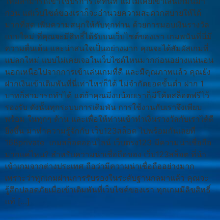
ใหม่สามารถเข้าใช้บริการได้ทันที แม้ไม่เคยเข้าเล่นเกมนี้มา
ก่อน แต่เว็บไซต์ของเราก็จะอำนวยความสะดวกสบายให้ได้
มากที่สุด เพิ่มความสนุกให้กับทุกท่าน ด้วยการมอบเงินรางวัล
แบบใหม่ ที่คุณจะมีสิทธิ์ได้รับบนเว็บไซต์ของเรา เกมพนันที่นี่มี
ความตื่นเต้น และน่าสนใจเป็นอย่างมาก คุณจะได้สัมผัสเกมที่
แปลกใหม่ แบบไม่เคยเจอในเว็บไซต์ไหนมากก่อนอย่างแน่นอน
นอกเหนือไปจากการเข้าเล่นเกมที่ดี และมีคุณภาพแล้ว คุณยัง
ฝากเงินเข้าเดิมพันที่นี่เท่าไหร่ก็ได้ ไม่จำกัดยอดขั้นต่ำ ฝาก 1
บาทก็สามารถทำได้ แต่ถ้าคุณมีงบน้อยเราก็มีโค้ดสล็อตฟรีไว้
รองรับ ดังนั้นทุกระบบการเดิมพัน การใช้งานกับเราจึงเพียบ
พร้อม ในทุกๆ ด้าน และเพื่อให้ท่านเข้าทำเงินรางวัลกับเราได้ดี
ยิ่งขึ้น มาทำความรู้จักกับ เว็บ123สล็อต ไปพร้อมกันเลยที่
168private เกมสล็อตออนไลน์ เว็บตรง123 มีความน่าเชื่อถือ
มากแค่ไหน? สำหรับความน่าเชื่อถือของ เว็บ123สล็อต ที่นำ
เข้าเกมจากต่างประเทศ ถือว่ามีความน่าเชื่อถืออย่างมาก
เพราะว่าทุกเกมผ่านการรับรองในระดับฐานกลมาแล้ว คุณจะ
รู้สึกปลอดภัยเมื่อเข้าเดิมพันที่เว็บไซต์ของเรา ทุกเกมมีลิขสิทธิ์
แท้ […]