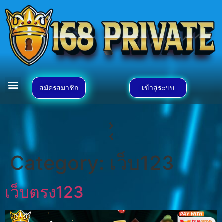
เว็บพนันออนไลน์
แทงบอลออนไลน์
สล็อต168 ทางเข้า
โปรโมชั่น
แจกโค้ดฟรี ปั่นสล็อตได้ทุกเกม สมัครสมาชิกกดรับได้เลย
สมัครสมาชิก
เข้าสู่ระบบ
Category:
เว็บ123
เว็บตรง123