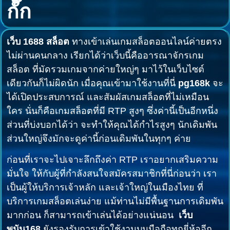
กั๊ก
เว็บ 1688 สล็อต
ทางเข้าเล่นเกมสล็อตออนไลน์ค่ายตรง
ไม่ผ่านคนกลาง เรียกได้ว่าเว็บนี้คืออารณาจักรเกม
สล็อต ที่มัดรวมเกมจากค่ายใหญ่ๆ มาไว้ในเว็บไซต์
เดียวกันก็ไม่ผิดนัก เมื่อคุณเข้ามาใช้งานที่นี่
pg168k
จะ
ได้เปิดประสบการณ์ และสัมผัสเกมสล็อตที่ไม่เหมือน
ใคร นั่นก็คือเกมสล็อตที่มี RTP สูงๆ ซึ่งค่านี้เป็นอีกหนึ่ง
ส่วนที่บ่งบอกได้ว่า จะทำให้คุณได้กำไรสูงๆ นักเดิมพัน
ส่วนใหญ่จึงมักจะดูค่านี้ก่อนเดิมพันในทุกๆ ค่าย
ก่อนที่เราจะไปเจาะลึกถึงค่า RTP เราอยากเสริมความ
มั่นใจ ให้กับผู้ที่กำลังสนใจสมัครสมาชิกที่นี่ก่อนว่า เรา
เป็นผู้ให้บริการเจ้าหลัก และเจ้าใหญ่ในเมืองไทย ที่
บริการเกมสล็อตเล่นง่าย แม้ท่านไม่มีพื้นฐานการเดิมพัน
มากก่อน ก็สามารถเข้าเล่นได้อย่างแน่นอน
เว็บ
พนัน168
ยังรองรับการเข้าใช้งานบนมือถือทุกยี่ห้ออีก