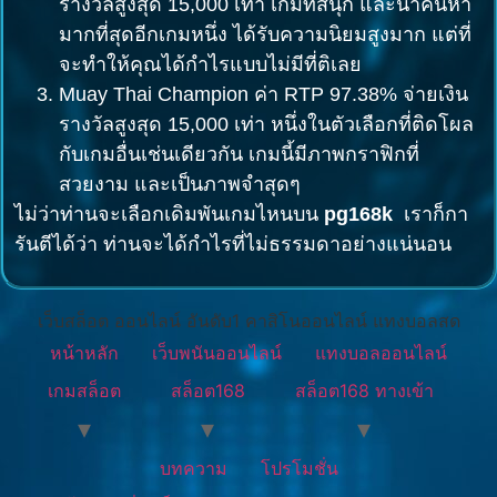
รางวัลสูงสุด 15,000 เท่า เกมที่สนุก และน่าค้นหา
มากที่สุดอีกเกมหนึ่ง ได้รับความนิยมสูงมาก แต่ที่
จะทำให้คุณได้กำไรแบบไม่มีที่ติเลย
Muay Thai Champion ค่า RTP 97.38% จ่ายเงิน
รางวัลสูงสุด 15,000 เท่า หนึ่งในตัวเลือกที่ติดโผล
กับเกมอื่นเช่นเดียวกัน เกมนี้มีภาพกราฟิกที่
สวยงาม และเป็นภาพจำสุดๆ
ไม่ว่าท่านจะเลือกเดิมพันเกมไหนบน
pg168k
เราก็กา
รันตีได้ว่า ท่านจะได้กำไรที่ไม่ธรรมดาอย่างแน่นอน
เว็บสล็อต ออนไลน์ อันดับ1 คาสิโนออนไลน์ แทงบอลสด
หน้าหลัก
เว็บพนันออนไลน์
แทงบอลออนไลน์
เกมสล็อต
สล็อต168
สล็อต168 ทางเข้า
บทความ
โปรโมชั่น