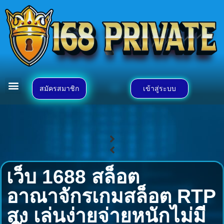
เว็บพนันออนไลน์
แทงบอลออนไลน์
สล็อต168 ทางเข้า
โปรโมชั่น
แจกโค้ดฟรี ปั่นสล็อตได้ทุกเกม สมัครสมาชิกกดรับได้เลย
สมัครสมาชิก
เข้าสู่ระบบ
เว็บ 1688 สล็อต
อาณาจักรเกมสล็อต RTP
สูง เล่นง่ายจ่ายหนักไม่มี