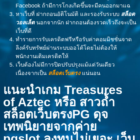
Facebook ถ้ามีการโกงเกิดขึ้นจะมีคนออกมาแฉ
หาเว็บที่ ฝากถอนอัติโนมัติ และรองรับระบบ
สล็อต
วอลเล็ต
นอกจากนัก ฝากถอนต้องรวดเร็วถึงจะเป็น
เว็บที่ดี
ทำรายการรับเครดิตฟรีหรือรับค่าคอมมิชชั่นจาด
ลิงค์รับทรัพย์ผ่านระบบออโต้โดยไม่ต้องให้
พนักงานเติมเครดิตให้
เว็บต้องไม่มีการปิดปรับปรุงแม้แต่วันเดียว
เนื่องจากเป็น
สล็อตเว็บตรง
แน่นอน
แนะนำเกม Treasures
of Aztec หรือ สาวถ้ำ
สล็อตเว็บตรงPG ดุจ
เทพนิยายจากค่าย
pgslot ลงทุนไม่เยอะ เว็บ