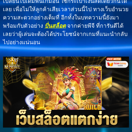
เปลี่ยนไปเดิมพันเกมอื่น ใช้กระเป๋าเงินสดเดียวกันได้
เลย เพื่อไม่ให้ลูกค้าเสียเวลาส่วนนี้ไป ทางเว็บอำนวย
ความสะดวกอย่างเต็มที่ อีกทั้งในบทความนี้ยังมา
พร้อมกับตัวอย่าง
ปั่นสล็อต
จากค่ายพีจี ที่การันตีได้
เลยว่าผู้เล่นจะต้องได้ประโยชน์จากเกมที่แนะนำกลับ
ไปอย่างแน่นอน