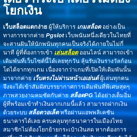
โยกเงิน
เว็บสล็อตแตกง่าย
ผู้ให้บริการ
เกมสล็อต
อย่างเป็น
ทางการจากค่าย
Pgslot
เว็บพนันหนึ่งเดียวในไทยที่
จะสานฝันให้นักพนันทุกคนเป็นจริงได้ภายในไม่กี่
นาที ผู้ที่ต้องการเข้า
เล่นสล็อต
ออนไลน์ สามารถเข้า
เดิมพันที่เว็บไซต์นี้ได้เลยทุกวัน ลุ้นรับเงินรางวัลก้อน
โตได้จากทุกเกม เนื่องจากว่าเกมที่เปิดให้เดิมพันนั้น
มาจากค่าย
เว็บตรงไม่ผ่านหน้าเอเย่นต์
ผู้เล่นทุกคน
จึงจะได้เข้าสัมผัสบรรยากาศการเดิมพันที่พิเศษสุดๆ
ภาพสวยงามคมชัดกับค่าย
สล็อตPG
ได้อย่างเต็มอิ่ม
ผู้ที่พร้อมเข้าทำเงินจากเกมนี้แล้ว สามารถฝากเงิน
ด้วยระบบ
สล็อตวอเล็ต
หรือผ่านแอพพลิเคชัน
ธนาคารได้เลย ครบคลุมทุกธนาคารในเมืองไทย
สมาชิกไม่ต้องโยกย้ายกระเป๋าเงินสด หากต้องการ