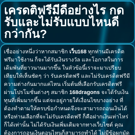
เครดติฟรีมีดีอย่างไร กด
รับและไม่รับแบบไหนดี
กว่ากัน?
เชื่ออย่างหนึ่งว่าหากสมาชิก
เว็บ168
ทุกท่านมีเครดิต
ฟรีมาใช้งาน ก็จะได้รับเงินรางวัล และโอกาสในการ
เดิมพันที่ยาวนานมากขึ้น ในหัวข้อนี้เราจะมาเปรียบ
เทียบให้เห็นชัดๆ ว่า รับเครดิตฟรี และไม่รับเครดิตฟรีมี
ความต่างกันมากแค่ไหน เริ่มต้นที่เลือกรับเครดิตฟรี
ผ่านโปรโมชั่นต่างๆ สมาชิก
168dragons
จะได้รับเงิน
ทุนที่เพิ่มมากขึ้น แต่จะอยู่ภายใต้เงื่อนไขบางอย่าง ที่
ต้องทำตามให้ครบข้อกำหนดจึงจะสามารถถอนเงินได้
หรือท่านเลือกที่จะไม่รับเครดิตฟรี ก็คือฝากเงินเท่าไหร่
ก็ได้เท่านั้น ไม่ได้รับเงินเพิ่มเติมจากทางเว็บไซต์ คุณ
ต้องการถอนเงินตอนไหนก็สามารถทำได้ ไม่มีข้อผูกมัด