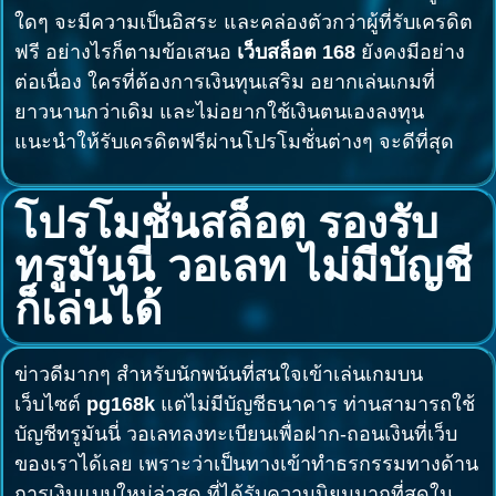
ใดๆ จะมีความเป็นอิสระ และคล่องตัวกว่าผู้ที่รับเครดิต
ฟรี อย่างไรก็ตามข้อเสนอ
เว็บสล็อต 168
ยังคงมีอย่าง
ต่อเนื่อง ใครที่ต้องการเงินทุนเสริม อยากเล่นเกมที่
ยาวนานกว่าเดิม และไม่อยากใช้เงินตนเองลงทุน
แนะนำให้รับเครดิตฟรีผ่านโปรโมชั่นต่างๆ จะดีที่สุด
โปรโมชั่นสล็อต รองรับ
ทรูมันนี่ วอเลท ไม่มีบัญชี
ก็เล่นได้
ข่าวดีมากๆ สำหรับนักพนันที่สนใจเข้าเล่นเกมบน
เว็บไซต์
pg168k
แต่ไม่มีบัญชีธนาคาร ท่านสามารถใช้
บัญชีทรูมันนี่ วอเลทลงทะเบียนเพื่อฝาก-ถอนเงินที่เว็บ
ของเราได้เลย เพราะว่าเป็นทางเข้าทำธรกรรมทางด้าน
การเงินแบบใหม่ล่าสุด ที่ได้รับความนิยมมากที่สุดใน