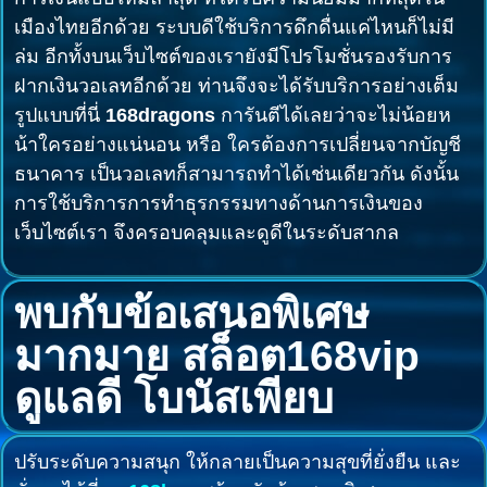
เมืองไทยอีกด้วย ระบบดีใช้บริการดึกดื่นแค่ไหนก็ไม่มี
ล่ม อีกทั้งบนเว็บไซต์ของเรายังมีโปรโมชั่นรองรับการ
ฝากเงินวอเลทอีกด้วย ท่านจึงจะได้รับบริการอย่างเต็ม
รูปแบบที่นี่
168dragons
การันตีได้เลยว่าจะไม่น้อยห
น้าใครอย่างแน่นอน หรือ ใครต้องการเปลี่ยนจากบัญชี
ธนาคาร เป็นวอเลทก็สามารถทำได้เช่นเดียวกัน ดังนั้น
การใช้บริการการทำธุรกรรมทางด้านการเงินของ
เว็บไซต์เรา จึงครอบคลุมและดูดีในระดับสากล
พบกับข้อเสนอพิเศษ
มากมาย สล็อต168vip
ดูแลดี โบนัสเพียบ
ปรับระดับความสนุก ให้กลายเป็นความสุขที่ยั่งยืน และ