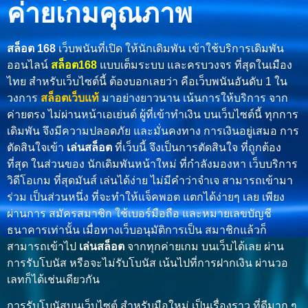
ค่ายเกมคุณภาพ
สล็อต
168
เว็บพนันที่เปิด ให้นักเดิมพัน เข้าใช้บริการเดิมพัน
ออนไลน์
สล็อต168
แบบเต็มระบบ และครบวงจร ที่สุดในเมือง
ไทย สำหรับเว็บไซต์นี้ ต้องบอกเลยว่า คือเว็บพนันอันดับ 1 ใน
วงการ
สล็อตเว็บแท้
มาอย่างยาวนาน เน้นการให้บริการ จาก
ค่ายตรง ไม่ผ่านหน้าเอเย่นต์ ผู้ที่เข้าทำเงิน บนเว็บไซต์นี้ ทุกการ
เดิมพัน จึงมีความปลอดภัย และมั่นคงทาง การเงินอยู่เสมอ การ
ตัดสินใจเข้า
เล่นสล็อต
ที่เว็บนี้ จึงเป็นการตัดสินใจ ที่ถูกต้อง
ที่สุด ในส่วนของ นักเดิมพันหน้าใหม่ ที่กำลังมองหา เว็บบริการ
วิดีโอเกม ที่สุดมันส์ เล่นได้ง่าย ไม่มีคำว่าจำเจ สามารถเข้ามา
ร่วม เป็นส่วนหนึ่ง ที่จะทำให้แจ็คพอต แตกได้ง่ายๆ เลย เพียง
ผ่านการ สมัครสมาชิก ใช้เบอร์มือถือ และหมายเลขบัญชี
ธนาคารเท่านั้น เมื่อทางเว็บอนุมัติการเป็น สมาชิกแล้วก็
สามารถเข้าไป
เล่นสล็อต
จากทุกค่ายเกม บนเว็บได้เลย ผ่าน
การรับโบนัส หรือจะไม่รับโบนัส เน้นไปที่การฝากเงิน ผ่านวอ
เลทก็ได้เช่นเดียวกัน
การรับโบนัสบนเว็บไซต์ สำหรับมือใหม่ เป็นเรื่องราว ที่ดีมาก ๆ