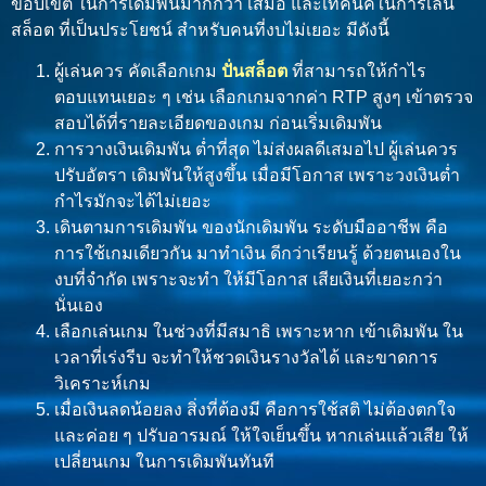
ขอบเขต ในการเดิมพันมากกว่า เสมอ และเทคนิคในการเล่น
สล็อต ที่เป็นประโยชน์ สำหรับคนที่งบไม่เยอะ มีดังนี้
ผู้เล่นควร คัดเลือกเกม
ปั่นสล็อต
ที่สามารถให้กำไร
ตอบแทนเยอะ ๆ เช่น เลือกเกมจากค่า RTP สูงๆ เข้าตรวจ
สอบได้ที่รายละเอียดของเกม ก่อนเริ่มเดิมพัน
การวางเงินเดิมพัน ต่ำที่สุด ไม่ส่งผลดีเสมอไป ผู้เล่นควร
ปรับอัตรา เดิมพันให้สูงขึ้น เมื่อมีโอกาส เพราะวงเงินต่ำ
กำไรมักจะได้ไม่เยอะ
เดินตามการเดิมพัน ของนักเดิมพัน ระดับมืออาชีพ คือ
การใช้เกมเดียวกัน มาทำเงิน ดีกว่าเรียนรู้ ด้วยตนเองใน
งบที่จำกัด เพราะจะทำ ให้มีโอกาส เสียเงินที่เยอะกว่า
นั่นเอง
เลือกเล่นเกม ในช่วงที่มีสมาธิ เพราะหาก เข้าเดิมพัน ใน
เวลาที่เร่งรีบ จะทำให้ชวดเงินรางวัลได้ และขาดการ
วิเคราะห์เกม
เมื่อเงินลดน้อยลง สิ่งที่ต้องมี คือการใช้สติ ไม่ต้องตกใจ
และค่อย ๆ ปรับอารมณ์ ให้ใจเย็นขึ้น หากเล่นแล้วเสีย ให้
เปลี่ยนเกม ในการเดิมพันทันที