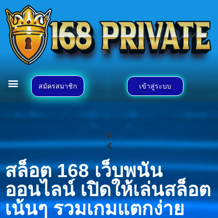
เว็บพนันออนไลน์
แทงบอลออนไลน์
สล็อต168 ทางเข้า
โปรโมชั่น
แจกโค้ดฟรี ปั่นสล็อตได้ทุกเกม สมัครสมาชิกกดรับได้เลย
สมัครสมาชิก
เข้าสู่ระบบ
สล็อต 168 เว็บพนัน
ออนไลน์ เปิดให้เล่นสล็อต
เน้นๆ รวมเกมแตกง่าย