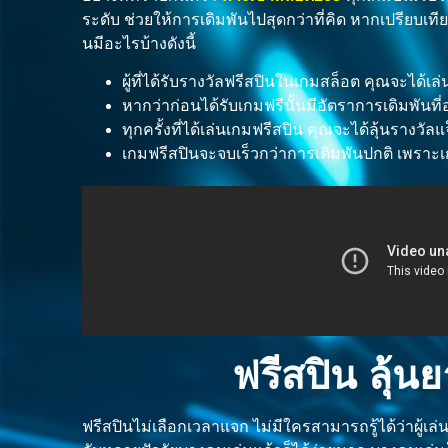
ระดับ ช่วยให้การเดิมพันไปสุดกว่าที่คิด หากเปรียบเที
นมีอะไรบ้างดังนี้
ผู้ที่ได้รับรางวัลฟรีสปินในเกมสล็อต คุณจะได้เล
หากว่าก่อนได้รับเกมฟรีนั้นมีอัตราการเดิมพันที่
ทุกครั้งที่ได้เล่นเกมฟรีสปิน คุณจะได้ลุ้นรางวั
เกมฟรีสปินจะจบเร็วกว่าการเดิมพันปกติ เพรา
ฟรีสปิน ลุ้น
ฟรีสปินไม่เลือกเวลาแจก ไม่มีใครสามารถรู้ได้ว่าผู้เล่