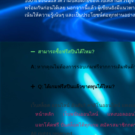
100% ดังนั้นแล้วความปลอดภัยของเว็บเหล่านี้ควรดู
พร้อมกันก่อนได้เลย นอกจากนี้แล้ว ผู้เขียนยังมีแนวท
เน้นให้ความรู้เน้นๆ และเป็นประโยชน์ต่อทุกท่านอย่
สามารถซื้อฟรีสปินได้ไหม?
A:
หากคุณไม่ต้องการรอบเกมฟรีจากการเดิมพันด้วยต
Q: ได้เกมฟรีสปินแล้วขาดทุนได้ไหม?
เว็บสล็อต ออนไลน์ อันดับ1 คาสิโนออนไลน์ แทง
หน้าหลัก
เว็บพนันออนไลน์
แทงบอลออนไ
แจกโค้ดฟรี ปั่นสล็อตได้ทุกเกม สมัครสมาชิกกดร
All rights reserved