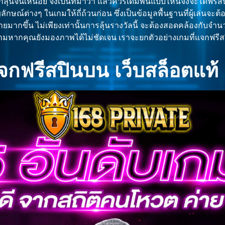
็ลุ้นจนเหนื่อย จึงเป็นที่มาว่า แล้วควรเดิมพันแบบไหนจึงจะได้ฟร
์ต่างๆ ในเกมให้ถี่ถ้วนก่อน ซึ่งเป็นข้อมูลพื้นฐานที่ผู้เล่นจะต้อ
ินได้ง่ายมากขึ้น ไม่เพียงเท่านั้นการลุ้นรางวัลนี้ จะต้องสอดคล้อ
รก็ตามหากคุณยังมองภาพได้ไม่ชัดเจน เราจะยกตัวอย่างเกมที่แจกฟรี
กฟรีสปินบน เว็บสล็อตแท้ 