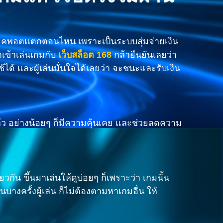
จ็คพอตแตกตอนไหน เพราะเป็นระบบสุ่มจ่ายเงิน
เข้าเล่นเกมกับ
เว็บสล็อต 168
กล้ายืนยันเลยว่า
ด้ และผู้เล่นมั่นใจได้เลยว่า จะชนะและรับเงิน
่แล้ว อย่างน้อยๆ ก็มีความคุ้นเคย และช่วยลดความ
ัน ขึ้นมาเล่นให้ดูบ่อยๆ ก็เพราะว่า เกมนั้น
นบางครั้งผู้เล่น ก็ไม่ต้องตามหาเกมอื่น ให้