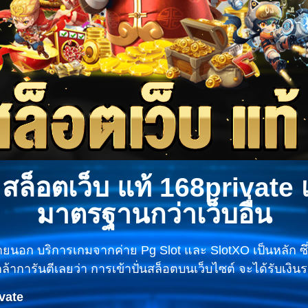
สล็อตเว็บ แท้ 168private เ
มาตรฐานกว่าเว็บอื่น
นอก บริการเกมจากค่าย Pg Slot และ SlotXO เป็นหลัก ซึ่งส
กล้าการันตีเลยว่า การเข้าปั่นสล็อตบนเว็บไซต์ จะได้รับเง
vate