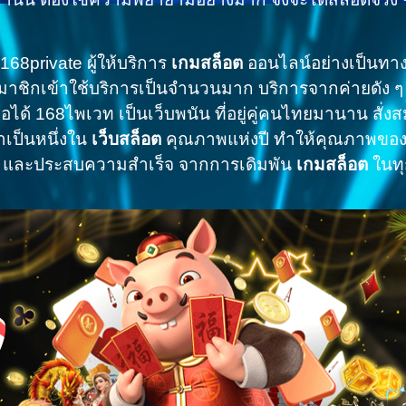
68private ผู้ให้บริการ
เกมสล็อต
ออนไลน์อย่างเป็นทาง
ิกเข้าใช้บริการเป็นจำนวนมาก บริการจากค่ายดัง ๆ ไว้เ
ด้ 168ไพเวท เป็นเว็บพนัน ที่อยู่คู่คนไทยมานาน สั่งสมชื
าเป็นหนึ่งใน
เว็บสล็อต
คุณภาพแห่งปี ทำให้คุณภาพของเว
เงิน และประสบความสำเร็จ จากการเดิมพัน
เกมสล็อต
ในทุ