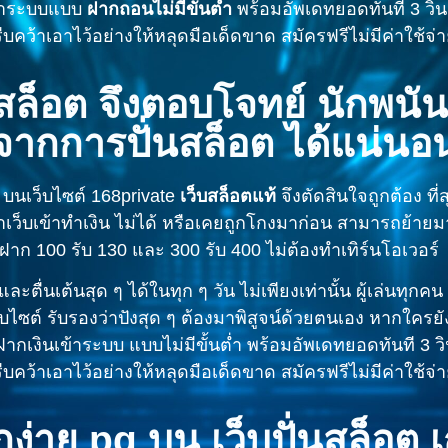
เข้าระบบแบบ
ฝากถอนไม่มีขั้นต่ำ
พร้อมอัพเดทยอดทันที 3 วินาท
ีบคว้าเอาไว้อย่างให้หลุดมือเด็ดขาด สมัครฟรีไม่มีค่าใช้จ่
นสล็อต จึงตอบโจทย์ นักพนั
จากการปั่นสล็อต ได้แน่นอ
บนเว็บไซต์ 168private
เว็บสล็อตแท้
จึงตัดสินใจถูกต้อง ที
าเว็บเข้าทำเงิน ไม่ได้ หรือเคยถูกโกงมาก่อน สามารถย้ายมาม
ฝาก 100 รับ 130 และ 300 รับ 400 ไม่ต้องทำเทิร์นโอเวอร์
ตื่นเต้นสุด ๆ ได้ในทุก ๆ วัน ไม่เพียงเท่านั้น ผู้เล่นทุ
บไซต์ รับรองว่าปังสุด ๆ ต้องมาพิสูจน์ด้วยตนเอง หากใครยั
กเงินเข้าระบบ แบบไม่มีขั้นต่ำ พร้อมอัพเดทยอดทันที 3 วินา
ีบคว้าเอาไว้อย่างให้หลุดมือเด็ดขาด สมัครฟรีไม่มีค่าใช้จ่
่าย pg บน เว็บปั่นสล็อต เ