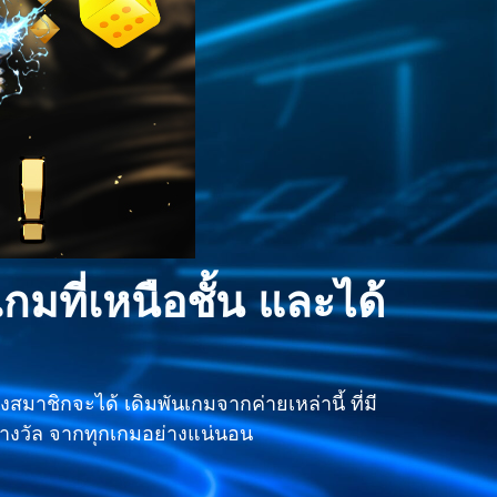
กมที่เหนือชั้น และได้
มาชิกจะได้ เดิมพันเกมจากค่ายเหล่านี้ ที่มี
ินรางวัล จากทุกเกมอย่างแน่นอน