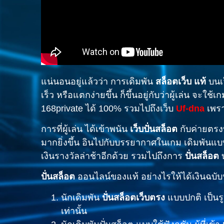
แน่นอนอยู่แล้วว่า การเดิมพัน
สล็อตเว็บ แท้
บนเ
เร็ว หรือแตกง่ายขึ้น ก็ขึ้นอยู่กับว่าผู้เล่น จะ
168private ได้ 100% รวมไปถึงเว็บ
Uf-dna
เพรา
การที่ผู้เล่น ได้เข้าพนัน
เว็บปั่นสล็อต
กับค่ายตรงบ
มากยิ่งขึ้น อินไปกับบรรยากาศในเกม เดิมพันแบบ
เงินรางวัลล่าช้าอีกด้วย รวมไปถึงการ
ปั่นสล็อต
บ
ปั่นสล็อต
ออนไลน์ของแท้ อย่างไรให้ได้เงินฉบับน
นักเดิมพัน
ปั่นสล็อตเว็บตรง
แบบปกติ เป็นรู
เท่านั้น