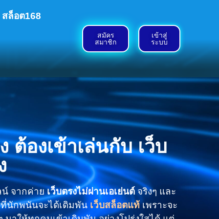
สล็อต168
สมัคร
เข้าสู่
สมาชิก
ระบบ
ต้องเข้าเล่นกับ เว็บ
ง
น์ จากค่าย
เว็บตรงไม่ผ่านเอเย่นต์
จริงๆ และ
ที่นักพนันจะได้เดิมพัน
เว็บสล็อตแท้
เพราะจะ
 มาให้ทุกคนเข้าเดิมพัน อย่างโปร่งใสได้ แต่