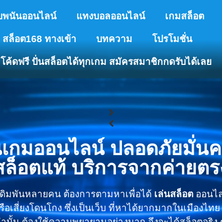
็บพนันออนไลน์
แทงบอลออนไลน์
เกมสล็อต
สล็อต168 ทางเข้า
บทความ
โปรโมชั่น
โค้ดฟรี ปั่นสล็อตได้ทุกเกม สมัครสมาชิกกดรับได้เลย
ันเกมออนไลน์ ปลอดภัยมั่นคง 
สล็อตแท้ บริการจากค่ายตร
ักเดิมพันหลายคน ต้องการตามหาเพื่อได้
เล่นสล็อต
ออนไล
รือเสี่ยงโดนโกง ซึ่งเป็นเว็บ ที่หาได้ยากมากในเมืองไทย 
านั้น ต้องใช้ความพยายามอย่างมาก จึงจะได้สล็อตจริง ๆ