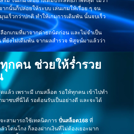
ิม ในเกมได้อย่างเต็มประสิทธิภาพที่สุด ไม่ว่า
จากนั้นก็ปล่อยให้ระบบ เล่นเกมให้เรื่อย ๆ จน
มุนเร็วกว่าปกติ ทำให้เกมการเดิมพัน นั้นจบเร็ว
เลือกเกมที่มาจากค่ายถนัดก่อน และไม่จำเป็น
 ที่ยังไม่เดิมพัน จากผลสำรวจ พิสูจน์มาแล้วว่า
นทุกคน ช่วยให้ร่ำรวย
น
ี่สุดแล้ว เพราะมี เกมสล็อต รอให้ทุกคน เข้าไปทำ
าซบที่นี่ได้ รอต้อนรับเป็นอย่างดี และจะได้
ุกคน จะสามารถใช้เทคนิคการ
ปั่นสล็อต168
ที่
อกลัวโดนโกง ก็ลองฝากเงินที่ไม่ต้องเยอะมาก