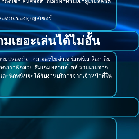
 ก็กดเข้าเล่นสล็อตได้เลยพาท่านเข้าสู่เกมสล็อต
ปลอดภัยของทุกยูสเซอร์
เยอะเล่นได้ไม่อั้น
ีความปลอดภัย เกมเยอะไม่จำเจ นักพนันเลือกเดิม
สล็อตกราฟิกสวย ธีมเกมหลายสไตล์ รวมเกมจาก
ร และนักพนันจะได้รับงานบริการจากเจ้าหน้าที่ใน