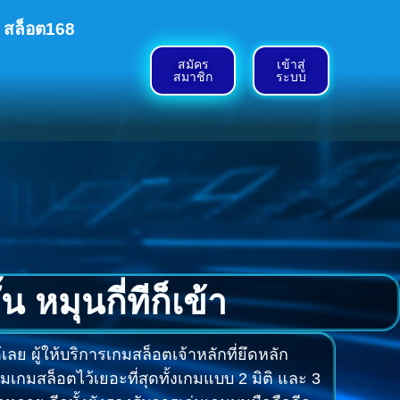
สล็อต168
สมัคร
เข้าสู่
สมาชิก
ระบบ
 หมุนกี่ทีก็เข้า
เลย ผู้ให้บริการเกมสล็อตเจ้าหลักที่ยึดหลัก
มสล็อตไว้เยอะที่สุดทั้งเกมแบบ 2 มิติ และ 3