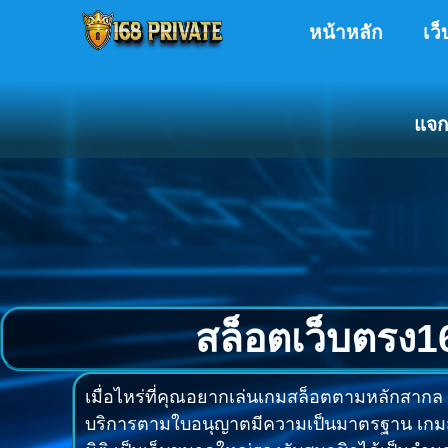
หน้าหลัก
เว
แจก
สล็อตเว็บตรง168
เมื่อไหร่ที่คุณอยากเล่นเกมสล็อตตามหลักสากล 
บริการตามใบอนุญาตมีความเป็นมาตรฐาน เกมสล็