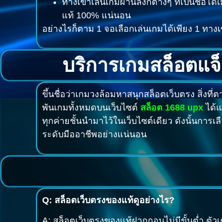
ทางเข้าเล่นเกมผ่านลิงก์ต่างๆ ที่เป็นชื่อ
แท้ 100% แน่นอน
อย่างไรก็ตาม 1 จอเลือกเล่นเกมได้เพียง 1 ทางเ
บริการเกมสล็อตแจ็
ขึ้นชื่อว่าเกมวงล้อมหาสนุกสล็อตเว็บตรง สิ่ง
พันเกมทั้งหมดบนเว็บไซต์
สล็อต 1688 upx
ได้
ทุกค่ายชั้นนำมาไว้ในเว็บไซต์เดียว ดังนั้นการ
ระดับมืออาชีพอย่างแน่นอน
Q: สล็อตเว็บตรงของแท้ดูอย่างไร?
A: สล็อตเว็บตรงของแท้ฝากถอนไม่มีขั้นต่ำ ตั