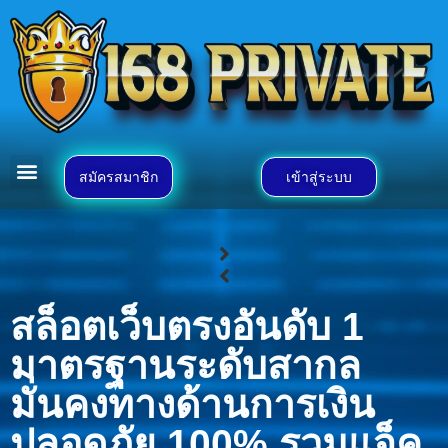
เว็บพนันออนไลน์
แทงบอลออนไลน์
สล็อต168 ทางเข้า
โปรโมชั่น
แจกโค้ดฟรี ปั่นสล็อตได้ทุกเกม สมัครสมาชิกกดรับได้เลย
สมัครสมาชิก
เข้าสู่ระบบ
สล็อตเว็บตรงอันดับ 1
มาตรฐานระดับสากล
มั่นคงทางด้านการเงิน
ปลอดภัย 100% รวมแจ็ค