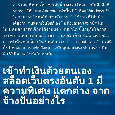
อาร์โค้ด ที่หน้าเว็บไซต์เท่านั้น ดาวน์โหลดได้กับมือถือที่
รองรับ IOS และ Androird เท่านั้น PC ที่จะ Windows ยัง
ไม่สามารถโหลดได้ สำหรับการเข้าใช้งาน ก็ใช้รหัส
เดียวกัน กับหน้าเว็บไซต์เลย ไม่ต้องสมัครสมาชิกใหม่
ใน 1 คนสามารถเลือกใช้งานทั้ง 2 แบบก็ได้ ขึ้นอยู่กับโอกาส
และความเหมาะสม เพียงแต่ว่า 1 ยูสเซอร์ล็อกอินได้แค่ 1 ช่อง
ทางเท่านั้น หากล็อกอินซ้อนกัน ระบบจะ Logout ออก อัตโนมัติ
ทั้ง 1 ทางสามารถเข้าถึงเกม ได้กับทุกค่ายตรง ทำให้หารเดิม
พัน จึงมีความโปร่งใสเท่ากัน
เข้าทำเงินด้วยตนเอง
สล็อตเว็บตรงอันดับ 1 มี
ความพิเศษ แตกต่าง จาก
จ้างปั่นอย่างไร