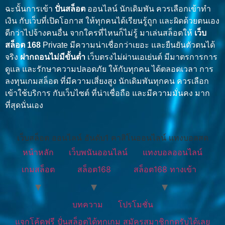
ฉะนั้นการเข้า
ปั่นสล็อต
ออนไลน์ นักเดิมพัน ควรเลือกเข้าทำ
เงิน กับเว็บที่เปิดโอกาส ให้ทุกคนได้เรียนรู้ถูก และผิดด้วยตนเอง
ดีกว่าไปจ้างคนอื่น จากใครที่ไหนก็ไม่รู้ มาเล่นสล็อตให้
เว็บ
สล็อต 168
Private มีความน่าเชื่อกว่าเยอะ และยืนยันตัวตนได้
จริง
ฝากถอนไม่มีขั้นต่ำ
เว็บตรงไม่ผ่านเอเย่นต์ มีมาตรการการ
ดูแล และรักษาความปลอดภัย ให้กับทุกคน ได้ตลอดเวลา การ
ลงทุนเกมสล็อต ที่มีความเสี่ยงสูง นักเดิมพันทุกคน ควรเลือก
เข้าใช้บริการ กับเว็บไซต์ ที่น่าเชื่อถือ และมีความมั่นคง มาก
ที่สุดนั่นเอง
เว็บสล็อต ออนไลน์ อันดับ1 คาสิโนออนไลน์ แทงบอลสด
หน้าหลัก
เว็บพนันออนไลน์
แทงบอลออนไลน์
เกมสล็อต
สล็อต168
สล็อต168 ทางเข้า
บทความ
โปรโมชั่น
แจกโค้ดฟรี ปั่นสล็อตได้ทุกเกม สมัครสมาชิกกดรับได้เลย