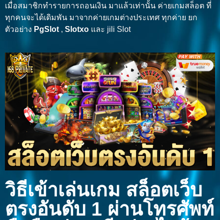
เมื่อสมาชิกทำรายการถอนเงิน มาแล้วเท่านั้น ค่ายเกมสล็อต ที่
ทุกคนจะได้เดิมพัน มาจากค่ายเกมต่างประเทศ ทุกค่าย ยก
ตัวอย่าง
PgSlot
,
Slotxo
และ jili Slot
วิธีเข้าเล่นเกม สล็อตเว็บ
ตรงอันดับ 1 ผ่านโทรศัพท์