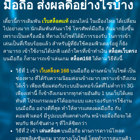
มือถือ ส่งผลดีอย่างไรบ้าง
เดี๋ยวนี้การเดิมพัน
เว็บสล็อตแท้
ออนไลน์ ในเมืองไทย ได้เปลี่ยน
ไปอย่างมาก นักเดิมพันหันมาใช้ โทรศัพท์มือถือ กันมากยิ่งขึ้น
เพราะเป็นเครื่องมือ ที่ทางเว็บไซต์ได้มีการรองรับ ในการเข้า
เล่นเป็นที่เรียบร้อยแล้ว สำหรับผู้ที่ยังใช้คอมพิวเตอร์อยู่ ก็ยัง
สามารถ เข้าใช้งานได้ปกติ แต่ถ้าใครที่เข้าทำเงิน
สล็อตเว็บตรง
บนมือถือ ก็สามารถเข้าเล่นเกม
สล็อต168
ได้ตามวิธีดังนี้
วิธีที่ 1 เข้า
เว็บสล็อต 168
บนมือถือ ผ่านหน้าเว็บไซต์ เป็น
ช่องทาง ที่ได้รับความนิยมค่อนข้างมาก เพราะเข้าถึงเกม
ได้เร็ว เพียงเชื่อมต่อกับระบบอินเทอร์เน็ตที่ไม่ต่ำกว่า 3G
เพียงเท่านี้ ก็เข้าถึงเกมจากทุกค่ายอันดับ 1 บนเว็บได้เลย
ทันที โปรแกรมเมอร์ได้ออกแบบ และรองรับการใช้งาน
บนมือถือ อย่างดีที่สุด ทำให้หารแสดงผลมือถือ กับ
คอมพิวเตอร์ มีรูปแบบที่แตกต่างกัน หน้าจอมือถือจะได้
พบกับ ฟังก์ชันต่าง ๆ ที่ใกล้ชิดกว่า
วิธีที่ 2 เข้า
เล่นสล็อต
บนมือถือ ผ่านการดาวน์โหลด
แอพพลิเคชันเกม จากทางเว็บไซต์ โดยทำการสแกนคิว