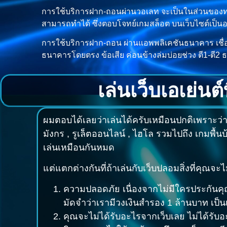
การใช้บริการฝาก-ถอนผ่านวอเลท จะเป็นในส่วนของทรูมัน
สามารถทำได้ ซึ่งตอบโจทย์เกมสล็อต บนเว็บไซต์เป็นอย
การใช้บริการฝาก-ถอน ผ่านแอพพลิเคชันธนาคาร เชื่อว่า
ธนาคารโดยตรง ข้อเสีย ค่อนข้างล่มบ่อยช่วง ตี1-ตี2 
เล่นเว็บเอเย่นต์
ผมตอบได้เลยว่าเล่นได้ครับเหมือนปกติเพราะว่าเ
มังกร , รูเล็ตออนไลน์ , ไฮโล รวมไปถึง เกมพื้น
เล่นเหมือนกันหมด
แต่แตกต่างกันที่ถ้าเล่นกับเว็บปลอมสิ่งที่คุณจะไม
ความปลอดภัย เนื่องจากไม่มีใครประกันคุ
มัดจำว่าเรามีวงเงินสำรอง 1 ล้านบาท เป็นเ
คุณจะไม่ได้รับอะไรจากเว็บเลย ไม่ได้รั