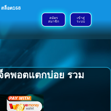
สล็อต168
สมัคร
เข้าสู่
สมาชิก
ระบบ
 แจ็คพอตแตกบ่อย รวม