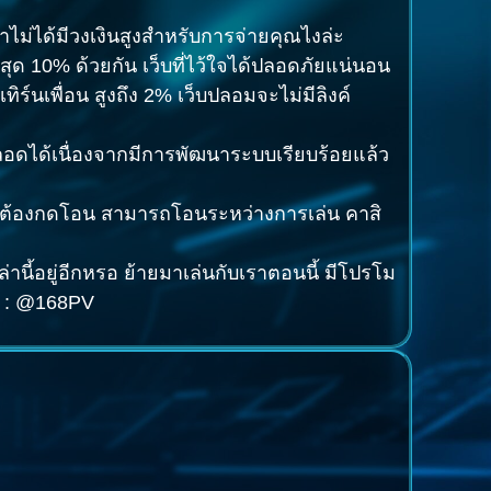
ไม่ได้มีวงเงินสูงสำหรับการจ่ายคุณไงล่ะ
งสุด 10% ด้วยกัน เว็บที่ไว้ใจได้ปลอดภัยแน่นอน
ทิร์นเพื่อน สูงถึง 2% เว็บปลอมจะไม่มีลิงค์
อดได้เนื่องจากมีการพัฒนาระบบเรียบร้อยแล้ว
ม่ต้องกดโอน สามารถโอนระหว่างการเล่น คาสิ
่านี้อยู่อีกหรอ ย้ายมาเล่นกับเราตอนนี้ มีโปรโม
NE : @168PV