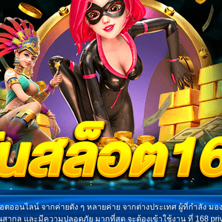
็อตออนไลน์ จากค่ายดัง ๆ หลายค่าย จากต่างประเทศ ผู้ที่กำลัง มอ
ากล และมีความปลอดภัย มากที่สุด จะต้องเข้าใช้งาน ที่ 168 pri