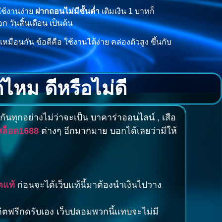
ใช้งานง่าย
ฝากถอนไม่มีขั้นต่ำ
เติมเงิน 1 บาทก็
วันสิ้นเดือน เป็นต้น
อนกัน ข้อดีคือ ใช้งานได้ง่าย คล่องตัวสูง ขึ้นกับ
ด้ไหม ดีหรือไม่ดี
ันทุกอย่างไม่ว่าจะเป็น บาคาร่าออนไลน์ , เสือ
 สล็อต1688
ต่างๆ อีกมากมาย บอกได้เลยว่ามีให้
ตแท้
ก่อนจะได้เว็บแท้นี้มาต้องนำเงินไปวาง
ิตฟรีกดรับเอง เว็บปลอมพวกนี้แทบจะไม่มี